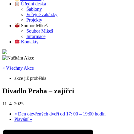
Úřední deska
Šablony
Veřejné zakázky
Projekty
Soubor Mikeš
Soubor Mikeš
Informace
Kontakty
« Všechny Akce
akce již proběhla.
Divadlo Praha – zajíčci
11. 4. 2025
«
Den otevřených dveří od 17: 00 – 19:00 hodin
Plavání
»