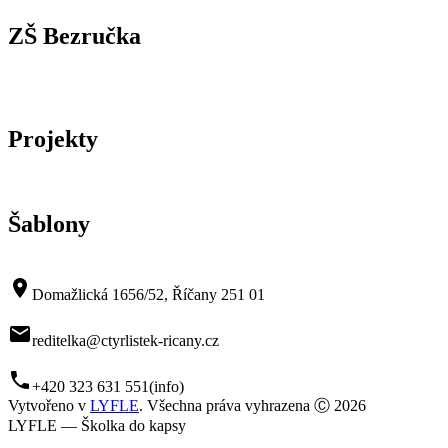
ZŠ Bezručka
Projekty
Šablony
room
Domažlická 1656/52, Říčany 251 01
mail
reditelka@ctyrlistek-ricany.cz
phone
+420 323 631 551
(info)
Vytvořeno v
LYFLE
. Všechna práva vyhrazena Ⓒ 2026
LYFLE — Školka do kapsy