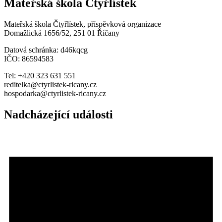
Mateřská škola Čtyřlístek
Mateřská škola Čtyřlístek, příspěvková organizace
Domažlická 1656/52, 251 01 Říčany
Datová schránka: d46kqcg
IČO: 86594583
Tel: +420 323 631 551
reditelka@ctyrlistek-ricany.cz
hospodarka@ctyrlistek-ricany.cz
Nadcházející události