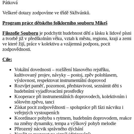
Pátková
Veškeré dotazy zodpovíme ve třídě Skřivánků.
Program práce dětského folklorního souboru Mikeš
Filozofie Souboru
je podchytit hudebnost dětí a lásku k lidové písni
a tvorbě již v předškolním věku, vztah k městu, regionu, kraji a zemi
ve které žijí, práce v kolektivu a vzájemná podpora, pocit
zodpovědnosti.
Cíle:
Vokální dovednosti – rozšíření hlasového rejstříku,
kultivovaný projev, návyky – postoj, zpěv polohlasem,
výslovnost, respektovat instrumentální doprovod
Rozvíjet paměť, pozornost, představivost, seznámit děti s
hudebními vyjadřovacími prostředky
Kooperace při instrumentálních doprovodech, kolektivním i
sólovém zpěvu, tanci
Získat pocit zodpovědnosti – spolupráce při fázi nácviku i
veřejných vystoupeních
Koordinace pohybu s rytmem, hudebním doprovodem, reakce
na změny dynamiky, tempa a výškový pohyb melodie
Přirozený nácvik správného dýchání