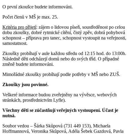
O první zkoušce budete informováni.
Počet členů v MŠ je max. 25.
Kritéria pro přijetí
: zájem o lidovou píseň, soustředěnost po celou
dobu zkoušky, dobré rytmické cítění, čistý zpěv, dobrá pohybová
schopnost – příprava pro tanec, schopnost vystoupit na veřejnosti,
samostatnost.
Zkoušky probíhají v aule každou středu od 12:15 hod. do 13:00h.
Následně děti odcházejí domů nebo do svých tříd. O případné
změně budete informováni.
Mimořádné zkoušky probíhají podle potřeby v MŠ nebo ZUŠ.
Zkoušky jsou povinné.
Veškeré informace budou zveřejněny na vývěsce, webových
stránkách, prostřednictvím Lyfle).
Všechny děti se zúčastňují veřejných vystoupení. Účast je
nutná.
Soubor vedou – Šárka Skůpová (731 449 153), Michaela
Hoffmannová, Veronika Skůpová, Adéla Šebek Gazdová, Pavla