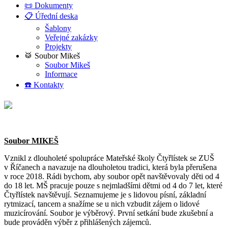
📜 Dokumenty
📋 Úřední deska
Šablony
Veřejné zakázky
Projekty
🥁 Soubor Mikeš
Soubor Mikeš
Informace
☎️ Kontakty
Soubor MIKEŠ
Vznikl z dlouholeté spolupráce Mateřské školy Čtyřlístek se ZUŠ
v Říčanech a navazuje na dlouholetou tradici, která byla přerušena
v roce 2018. Rádi bychom, aby soubor opět navštěvovaly děti od 4
do 18 let. MŠ pracuje pouze s nejmladšími dětmi od 4 do 7 let, které
Čtyřlístek navštěvují. Seznamujeme je s lidovou písní, základní
rytmizací, tancem a snažíme se u nich vzbudit zájem o lidové
muzicírování. Soubor je výběrový. První setkání bude zkušební a
bude prováděn výběr z přihlášených zájemců.