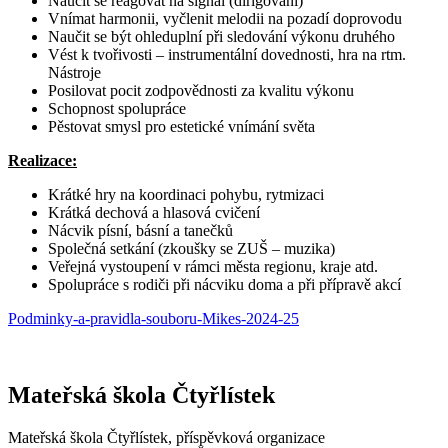
Naučit se reagovat na signál (dirigování)
Vnímat harmonii, vyčlenit melodii na pozadí doprovodu
Naučit se být ohleduplní při sledování výkonu druhého
Vést k tvořivosti – instrumentální dovednosti, hra na rtm.
Nástroje
Posilovat pocit zodpovědnosti za kvalitu výkonu
Schopnost spolupráce
Pěstovat smysl pro estetické vnímání světa
Realizace:
Krátké hry na koordinaci pohybu, rytmizaci
Krátká dechová a hlasová cvičení
Nácvik písní, básní a tanečků
Společná setkání (zkoušky se ZUŠ – muzika)
Veřejná vystoupení v rámci města regionu, kraje atd.
Spolupráce s rodiči při nácviku doma a při přípravě akcí
Podminky-a-pravidla-souboru-Mikes-2024-25
Mateřská škola Čtyřlístek
Mateřská škola Čtyřlístek, příspěvková organizace