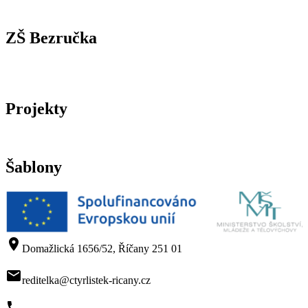
ZŠ Bezručka
Projekty
Šablony
room
Domažlická 1656/52, Říčany 251 01
mail
reditelka@ctyrlistek-ricany.cz
phone