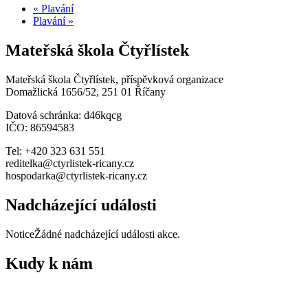
«
Plavání
Plavání
»
Mateřská škola Čtyřlístek
Mateřská škola Čtyřlístek, příspěvková organizace
Domažlická 1656/52, 251 01 Říčany
Datová schránka: d46kqcg
IČO: 86594583
Tel: +420 323 631 551
reditelka@ctyrlistek-ricany.cz
hospodarka@ctyrlistek-ricany.cz
Nadcházející události
Notice
Žádné nadcházející události akce.
Kudy k nám