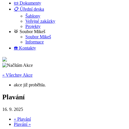
📜 Dokumenty
📋 Úřední deska
Šablony
Veřejné zakázky
Projekty
🥁 Soubor Mikeš
Soubor Mikeš
Informace
☎️ Kontakty
« Všechny Akce
akce již proběhla.
Plavání
16. 9. 2025
«
Plavání
Plavání
»