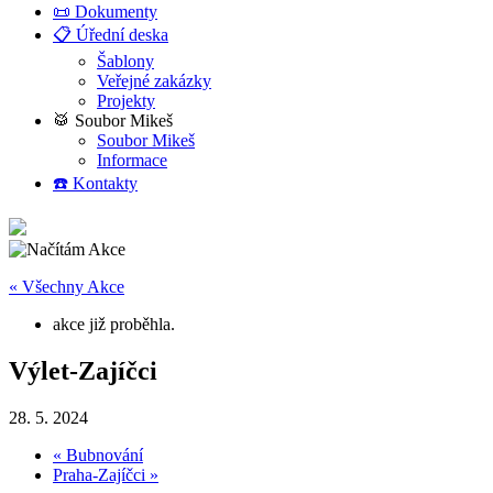
📜 Dokumenty
📋 Úřední deska
Šablony
Veřejné zakázky
Projekty
🥁 Soubor Mikeš
Soubor Mikeš
Informace
☎️ Kontakty
« Všechny Akce
akce již proběhla.
Výlet-Zajíčci
28. 5. 2024
«
Bubnování
Praha-Zajíčci
»