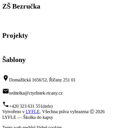
ZŠ Bezručka
Projekty
Šablony
room
Domažlická 1656/52, Říčany 251 01
mail
reditelka@ctyrlistek-ricany.cz
phone
+420 323 631 551
(info)
Vytvořeno v
LYFLE
. Všechna práva vyhrazena Ⓒ 2026
LYFLE — Školka do kapsy
Tento web nesbírá žádné cookies