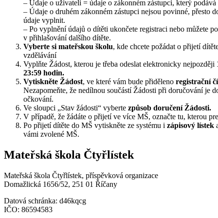
– Údaje o uživateli = údaje o zákonném zástupci, který podává 
– Údaje o druhém zákonném zástupci nejsou povinné, přesto 
údaje vyplnit.
– Po vyplnění údajů o dítěti ukončete registraci nebo můžete p
v přihlašování dalšího dítěte.
Vyberte si mateřskou školu
, kde chcete požádat o přijetí dítě
vzdělávání
Vyplňte Žádost, kterou je třeba odeslat elektronicky nejpozději
23:59 hodin.
Vytiskněte Žádost
, ve které vám bude přiděleno
registrační čí
Nezapomeňte, že nedílnou součástí Žádosti při doručování je d
očkování.
Ve sloupci „Stav žádosti“ vyberte
způsob doručení Žádosti.
V případě, že žádáte o přijetí ve více MŠ, označte tu, kterou pre
Po přijetí dítěte do MŠ vytiskněte ze systému i
zápisový lístek
a
vámi zvolené MŠ.
Mateřská škola Čtyřlístek
Mateřská škola Čtyřlístek, příspěvková organizace
Domažlická 1656/52, 251 01 Říčany
Datová schránka: d46kqcg
IČO: 86594583