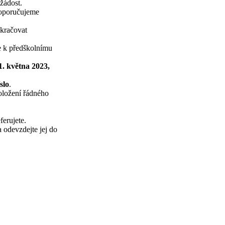
žádost.
doporučujeme
okračovat
te k předškolnímu
1. května 2023,
slo
.
oložení řádného
ferujete.
 odevzdejte jej do