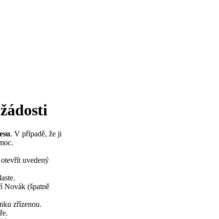
žádosti
esu
. V případě, že ji
omoc.
 otevřít uvedený
laste.
ří Novák (špatně
nku zřízenou.
ře.