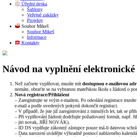
Úřední deska
Šablony
Veřejné zakázky
Projekty
Soubor Mikeš
Soubor Mikeš
Informace
Kontakty
Návod na vyplnění elektronické 
Než začnete vyplňovat, musíte mít
dostupnou e-mailovou adr
nemáte, obraťte se na vybranou mateřskou školu s žádostí o p
Nová registrace/Přihlášení
– Zaregistrujte se svým e-mailem. Po odeslání registrace musíte
e-mail a podle uvedených pokynů dokončit registraci.
– V případě, že jste již zaregistrováni z minulých let, tak se přih
– Při vyplňování žádosti dodržujte požadovaný formát, např. Ji
– jiri novak, JIŘÍ NOVÁK).
– ID DS vyplňuje zákonný zástupce pouze má-li datovou schrá
– Data narození uvádějte výhradně pomocí nabízeného kalendá