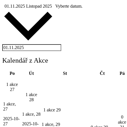
01.11.2025
Listopad 2025
Vyberte datum.
Kalendář z Akce
Pondělí
Úterý
Středa
Čtvrtek
P
Po
Út
St
Čt
Pá
1 akce
27
1 akce
28
1 akce,
27
1 akce
29
1 akce,
28
0
2025-10-
akce
27
2025-10-
1 akce,
29