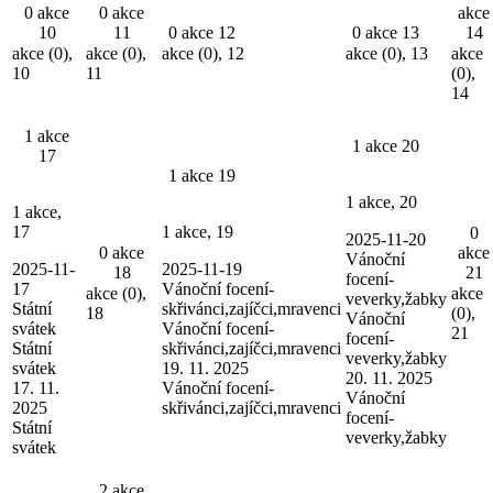
0 akce
0 akce
akce
10
11
0 akce
12
0 akce
13
14
akce (0),
akce (0),
akce (0),
12
akce (0),
13
akce
10
11
(0),
14
1 akce
1 akce
20
17
1 akce
19
1 akce,
20
1 akce,
17
1 akce,
19
0
2025-11-20
0 akce
akce
Vánoční
2025-11-
2025-11-19
18
21
focení-
17
Vánoční focení-
akce (0),
akce
veverky,žabky
Státní
skřivánci,zajíčci,mravenci
18
(0),
Vánoční
svátek
Vánoční focení-
21
focení-
Státní
skřivánci,zajíčci,mravenci
veverky,žabky
svátek
19. 11. 2025
20. 11. 2025
17. 11.
Vánoční focení-
Vánoční
2025
skřivánci,zajíčci,mravenci
focení-
Státní
veverky,žabky
svátek
2 akce