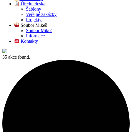
Úřední deska
Šablony
Veřejné zakázky
Projekty
Soubor Mikeš
Soubor Mikeš
Informace
Kontakty
35 akce found.