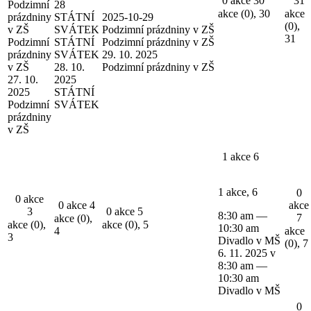
0 akce
30
31
Podzimní
28
akce (0),
30
akce
prázdniny
STÁTNÍ
2025-10-29
(0),
v ZŠ
SVÁTEK
Podzimní prázdniny v ZŠ
31
Podzimní
STÁTNÍ
Podzimní prázdniny v ZŠ
prázdniny
SVÁTEK
29. 10. 2025
v ZŠ
28. 10.
Podzimní prázdniny v ZŠ
27. 10.
2025
2025
STÁTNÍ
Podzimní
SVÁTEK
prázdniny
v ZŠ
1 akce
6
1 akce,
6
0
0 akce
0 akce
4
akce
3
0 akce
5
8:30 am
—
7
akce (0),
akce (0),
akce (0),
5
10:30 am
4
akce
3
Divadlo v MŠ
(0),
7
6. 11. 2025 v
8:30 am
—
10:30 am
Divadlo v MŠ
0