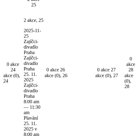
25
2 akce,
25
2025-11-
25
Zajíčci-
divadlo
Praha
Zajíčci-
0
divadlo
0 akce
akce
Praha
24
0 akce
26
0 akce
27
28
25. 11.
akce (0),
akce (0),
26
akce (0),
27
akce
2025
24
(0),
Zajíčci-
28
divadlo
Praha
8:00 am
—
11:30
am
Plavání
25. 11.
2025 v
8:00 am